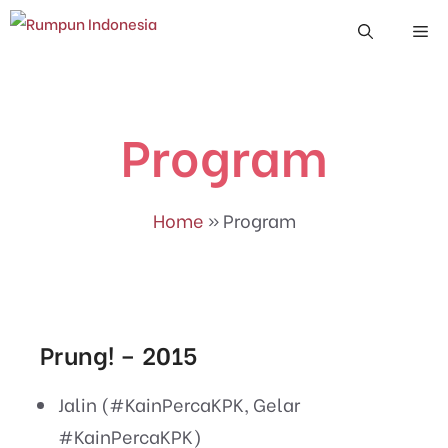
Skip
Me
to
content
Program
Home
»
Program
Prung! – 2015
Jalin (#KainPercaKPK, Gelar
#KainPercaKPK)